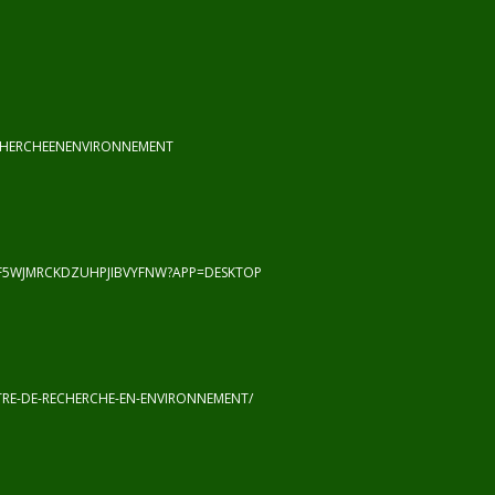
CHERCHEENENVIRONNEMENT
F5WJMRCKDZUHPJIBVYFNW?APP=DESKTOP
RE-DE-RECHERCHE-EN-ENVIRONNEMENT/