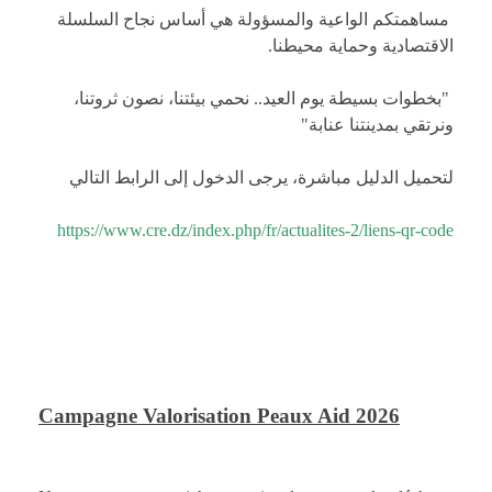
​ مساهمتكم الواعية والمسؤولة هي أساس نجاح السلسلة
الاقتصادية وحماية محيطنا.
​ "بخطوات بسيطة يوم العيد.. نحمي بيئتنا، نصون ثروتنا،
ونرتقي بمدينتنا عنابة"
لتحميل الدليل مباشرة، يرجى الدخول إلى الرابط التالي
https://www.cre.dz/index.php/fr/actualites-2/liens-qr-code
Campagne Valorisation Peaux Aid 2026