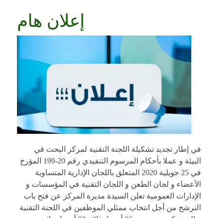
إعلان هام
في إطار تجديد تشكيلة اللجنة التقنية لمركز البحث في
البيئة و عملا بأحكام المرسوم التنفيدي رقم 20-199 المؤرخ
في 25 جويلية 2020 المتعلق باللجان الإدارية المتساوية
الأعضاء و لجان الطعن و اللجان التقنية في المؤسسات و
الإدارات العمومية تعلن السيدة مديرة المركز عن فتح باب
الترشح من أجل انتخاب ممثلي الموظفين في اللجنة التقنية