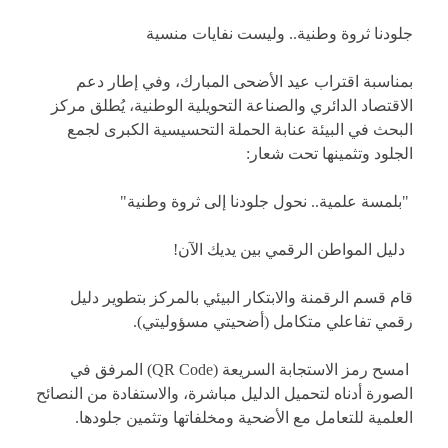
جلودنا ثروة وطنية.. وليست نفايات منسية
​بمناسبة اقتراب عيد الأضحى المبارك، وفي إطار دعم
الاقتصاد الدائري والصناعة التحويلية الوطنية، يُطلق مركز
البحث في البيئة عنابة الحملة التحسيسية الكبرى لجمع
الجلود وتثمينها تحت شعار:
​ "بلمسة علمية.. نحول جلودنا إلى ثروة وطنية"
​ دليل المواطن الرقمي بين يديك الآن!
قام قسم الرقمنة والابتكار البيئي بالمركز بتطوير دليل
رقمي تفاعلي متكامل (أضحيتي مسؤوليتي).
​ امسح رمز الاستجابة السريعة (QR Code) المرفق في
الصورة أدناه لتحميل الدليل مباشرة، والاستفادة من النصائح
العلمية للتعامل مع الأضحية ومخلفاتها وتثمين جلودها.