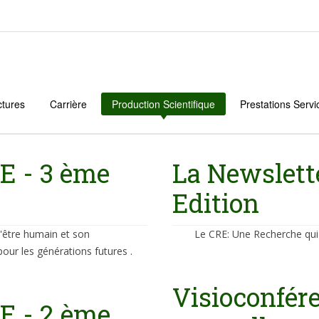
ctures
Carrière
Production Scientifique
Prestations Servi
E - 3 ème
La Newslette
Edition
l'être humain et son
Le CRE: Une Recherche qu
our les générations futures .
Visioconfére
E - 2 ème