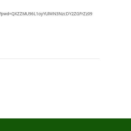
046?pwd=QXZZMU96L1oyYUlWN3NzcDY2ZGFrZz09