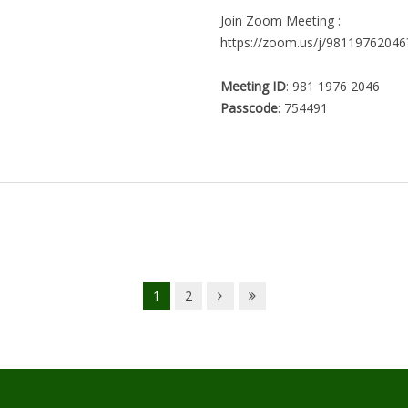
Join Zoom Meeting :
https://zoom.us/j/98119762
Meeting ID
: 981 1976 2046
Passcode
: 754491
1
2