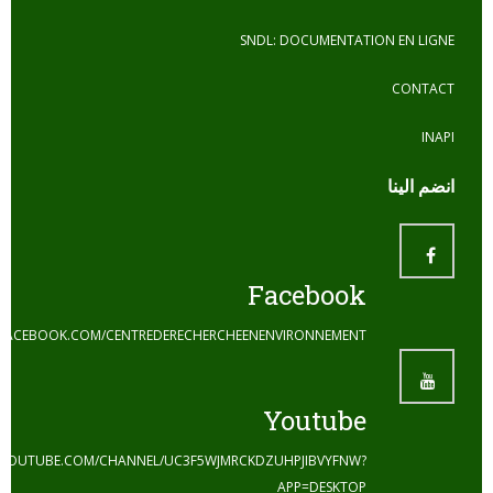
SNDL: DOCUMENTATION 
ا
Facebook
HTTPS://WWW.FACEBOOK.COM/CENTREDERECHERCHEENENVIRONNEMENT
Youtube
HTTPS://WWW.YOUTUBE.COM/CHANNEL/UC3F5WJMRCKDZUHPJIBVYFNW?
APP=DESKTOP